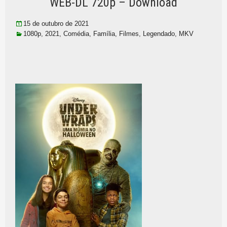
WEB-DL 720p – Download
15 de outubro de 2021
1080p
,
2021
,
Comédia
,
Família
,
Filmes
,
Legendado
,
MKV