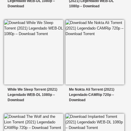
Legendado WEB-DL 1080p –
(2021) Legendado WEB-DL
Download
1080p – Download
While We Sleep Torrent (2021)
Me Nokta Ali Torrent (2021)
Legendado WEB-DL 1080p –
Legendado CAMRip 720p –
Download
Download