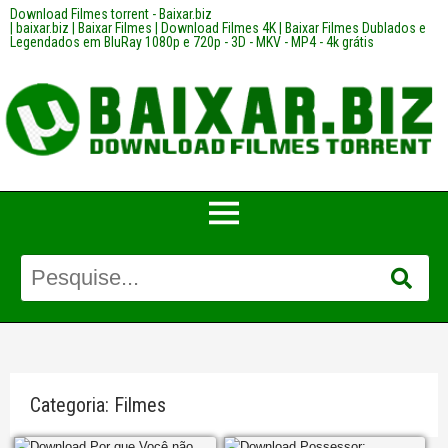
Download Filmes torrent - Baixar.biz
| baixar.biz | Baixar Filmes | Download Filmes 4K | Baixar Filmes Dublados e
Legendados em BluRay 1080p e 720p - 3D - MKV - MP4 - 4k grátis
Categoria:
Filmes