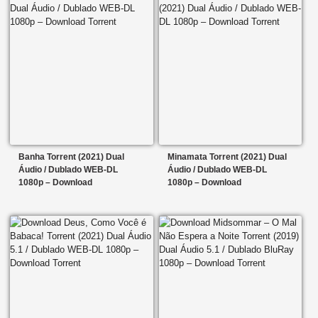
Banha Torrent (2021) Dual
Minamata Torrent (2021) Dual
Áudio / Dublado WEB-DL
Áudio / Dublado WEB-DL
1080p – Download
1080p – Download