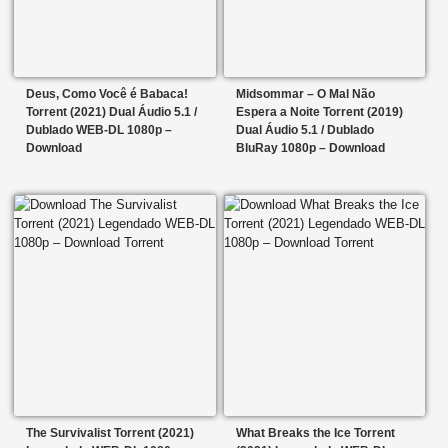
Deus, Como Você é Babaca!
Midsommar – O Mal Não
Torrent (2021) Dual Áudio 5.1 /
Espera a Noite Torrent (2019)
Dublado WEB-DL 1080p –
Dual Áudio 5.1 / Dublado
Download
BluRay 1080p – Download
The Survivalist Torrent (2021)
What Breaks the Ice Torrent