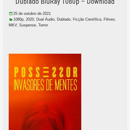
Dublado BluRay 1080p – Download
25 de outubro de 2021
1080p
,
2020
,
Dual Áudio
,
Dublado
,
Ficção Científica
,
Filmes
,
MKV
,
Suspense
,
Terror