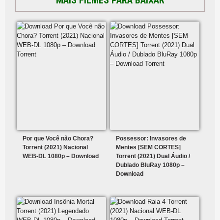
Por que Você não Chora?
Possessor: Invasores de
Torrent (2021) Nacional
Mentes [SEM CORTES]
WEB-DL 1080p – Download
Torrent (2021) Dual Áudio /
Dublado BluRay 1080p –
Download