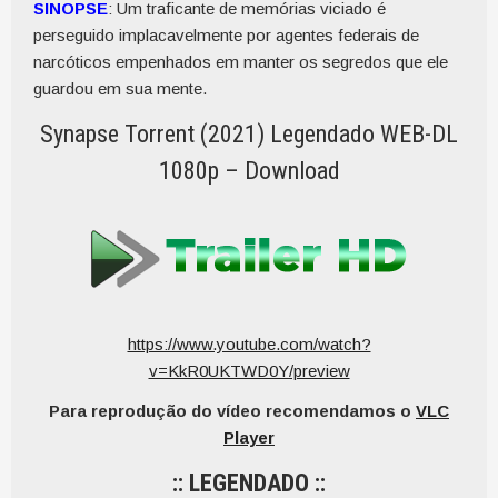
SINOPSE
: Um traficante de memórias viciado é
perseguido implacavelmente por agentes federais de
narcóticos empenhados em manter os segredos que ele
guardou em sua mente.
Synapse Torrent (2021) Legendado WEB-DL
1080p – Download
https://www.youtube.com/watch?
v=KkR0UKTWD0Y/preview
Para reprodução do vídeo recomendamos o
VLC
Player
:: LEGENDADO ::