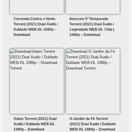
Correndo Contra o Vento
Insecure 5ª Temporada
Torrent (2021) Dual Áudio /
Torrent (2021) Dual Áudio /
Dublado WEB-DL 1080p –
Legendado WEB-DL 720p |
Download
1080p – Download
Adam Torrent (2021) Dual
O Jardim da Fé Torrent
Áudio / Dublado WEB-DL
(2021) Dual Áudio / Dublado
1080p – Download
WEB-DL 1080p – Download