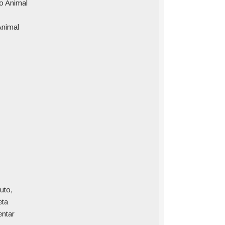
o Animal
Animal
uto,
eta
entar