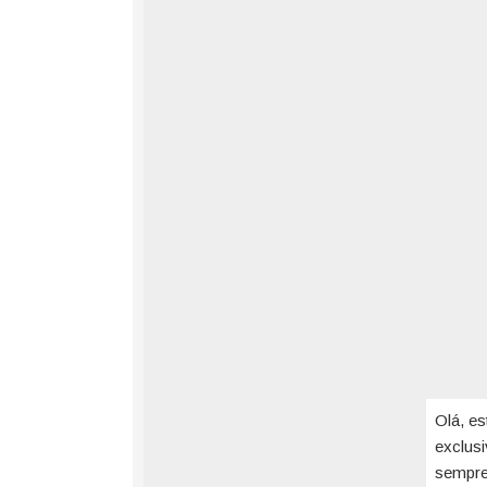
Olá, es
exclus
sempre