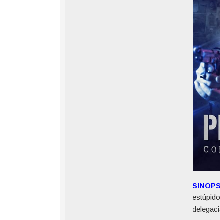
SINOP
estúpido
delegac