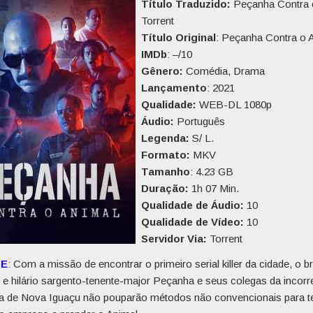
Título Traduzido:
Peçanha Contra 
Torrent
Título Original
: Peçanha Contra o 
IMDb
: –/10
Gênero:
Comédia, Drama
Lançamento
: 2021
Qualidade:
WEB-DL 1080p
Áudio:
Português
Legenda:
S/ L.
Formato:
MKV
Tamanho
: 4.23 GB
Duração:
1h 07 Min.
Qualidade de Áudio:
10
Qualidade de Vídeo:
10
Servidor Via:
Torrent
SE
: Com a missão de encontrar o primeiro serial killer da cidade, o br
 e hilário sargento-tenente-major Peçanha e seus colegas da incorr
ia de Nova Iguaçu não pouparão métodos não convencionais para t