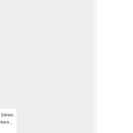
 Séries
tura ,