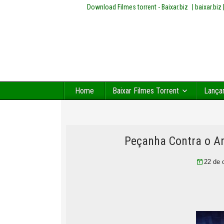
Download Filmes torrent - Baixar.biz
| baixar.bi
Home
Baixar Filmes Torrent
Lança
Peçanha Contra o A
22 de 