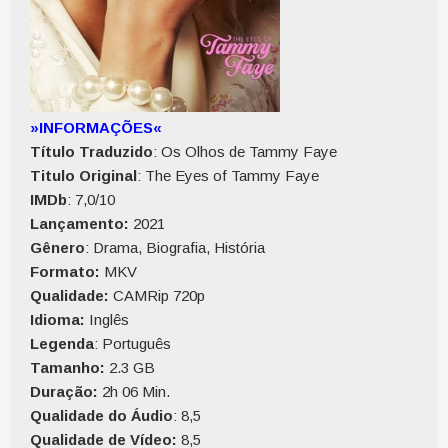
»INFORMAÇÕES«
Título Traduzido
: Os Olhos de Tammy Faye
Titulo Original
: The Eyes of Tammy Faye
IMDb
: 7,0/10
Lançamento:
2021
Gênero
: Drama, Biografia, História
Formato:
MKV
Qualidade:
CAMRip 720p
Idioma:
Inglês
Legenda
: Português
Tamanho:
2.3 GB
Duração:
2h 06 Min.
Qualidade do Áudio
: 8,5
Qualidade de Vídeo:
8,5