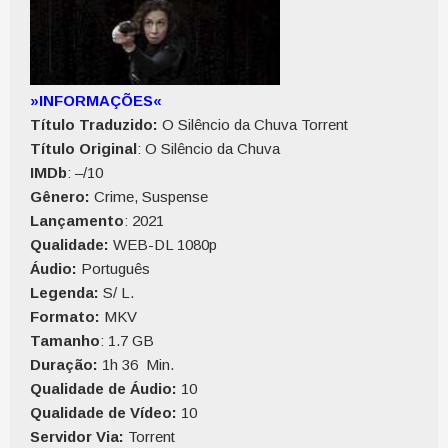
»INFORMAÇÕES«
Título Traduzido:
O Silêncio da Chuva Torrent
Título Original
: O Silêncio da Chuva
IMDb
: –/10
Gênero:
Crime, Suspense
Lançamento
: 2021
Qualidade:
WEB-DL 1080p
Áudio:
Português
Legenda:
S/ L.
Formato:
MKV
Tamanho
: 1.7 GB
Duração:
1h 36 Min.
Qualidade de Áudio:
10
Qualidade de Vídeo:
10
Servidor Via:
Torrent