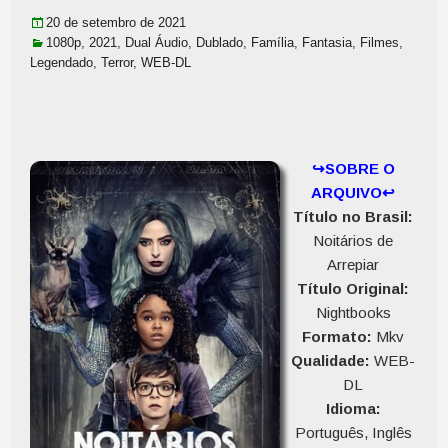
20 de setembro de 2021
1080p
,
2021
,
Dual Áudio
,
Dublado
,
Família
,
Fantasia
,
Filmes
,
Legendado
,
Terror
,
WEB-DL
↪SOBRE O
ARQUIVO↩
Título no Brasil:
Noitários de
Arrepiar
Título Original:
Nightbooks
Formato:
Mkv
Qualidade:
WEB-
DL
Idioma:
Português, Inglês