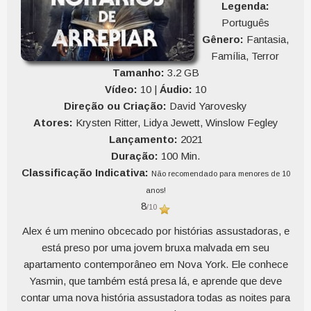
Legenda:
Português
Gênero:
Fantasia,
Família, Terror
Tamanho:
3.2 GB
Vídeo:
10 |
Áudio:
10
Direção ou Criação:
David Yarovesky
Atores:
Krysten Ritter, Lidya Jewett, Winslow Fegley
Lançamento:
2021
Duração:
100 Min.
Classificação Indicativa:
Não recomendado para menores de 10
anos!
8
/10
Alex é um menino obcecado por histórias assustadoras, e
está preso por uma jovem bruxa malvada em seu
apartamento contemporâneo em Nova York. Ele conhece
Yasmin, que também está presa lá, e aprende que deve
contar uma nova história assustadora todas as noites para