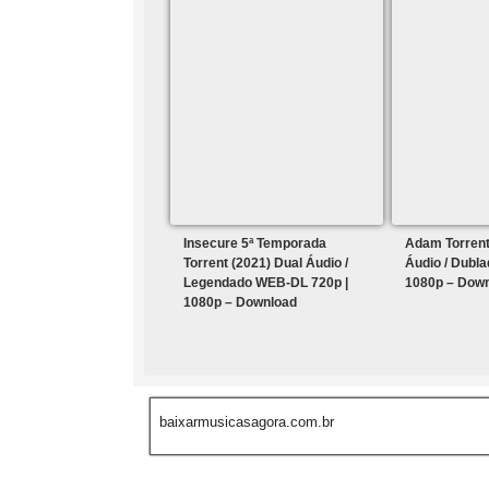
Insecure 5ª Temporada
Adam Torrent
Torrent (2021) Dual Áudio /
Áudio / Dubl
Legendado WEB-DL 720p |
1080p – Dow
1080p – Download
baixarmusicasagora.com.br