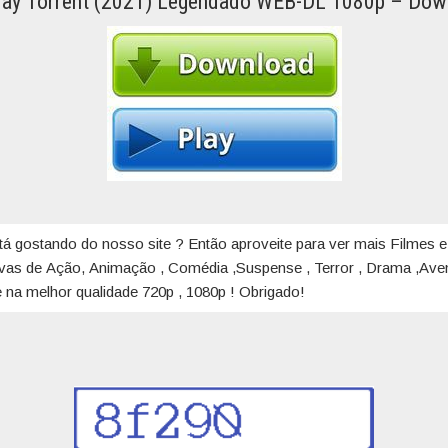
ay Torrent (2021) Legendado WEB-DL 1080p – Dow
tá gostando do nosso site ? Então aproveite para ver mais Filmes e
ivas de Ação, Animação , Comédia ,Suspense , Terror , Drama ,Aven
 na melhor qualidade 720p , 1080p ! Obrigado!