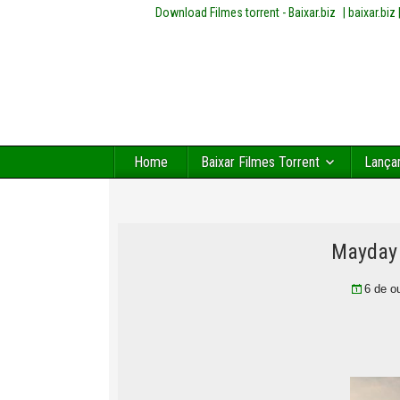
Download Filmes torrent - Baixar.biz
| baixar.bi
Home
Baixar Filmes Torrent
Lança
Mayday 
6 de o