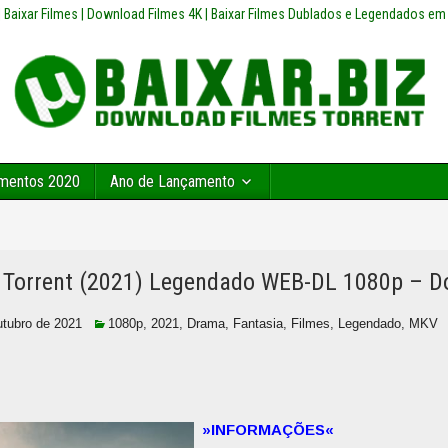
z | Baixar Filmes | Download Filmes 4K | Baixar Filmes Dublados e Legendados em
mentos 2020
Ano de Lançamento
Torrent (2021) Legendado WEB-DL 1080p – 
utubro de 2021
1080p
,
2021
,
Drama
,
Fantasia
,
Filmes
,
Legendado
,
MKV
»INFORMAÇÕES«