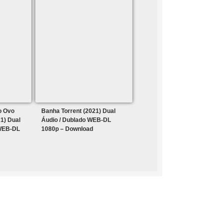
o Ovo
Banha Torrent (2021) Dual
1) Dual
Áudio / Dublado WEB-DL
 WEB-DL
1080p – Download