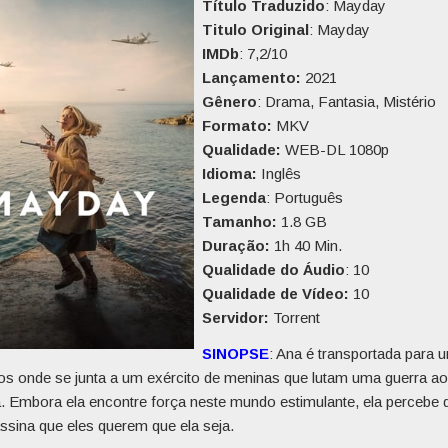
Título Traduzido
: Mayday
Titulo Original
: Mayday
IMDb
: 7,2/10
Lançamento:
2021
Gênero
: Drama, Fantasia, Mistério
Formato:
MKV
Qualidade:
WEB-DL 1080p
Idioma:
Inglês
Legenda
: Português
Tamanho:
1.8 GB
Duração:
1h 40 Min.
Qualidade do Áudio
: 10
Qualidade de Vídeo:
10
Servidor:
Torrent
SINOPSE
: Ana é transportada para u
s onde se junta a um exército de meninas que lutam uma guerra ao
. Embora ela encontre força neste mundo estimulante, ela percebe 
ssina que eles querem que ela seja.