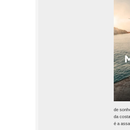
de sonho
da costa
é a assa