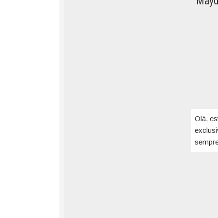
Mayd
Olá, es
exclus
sempre