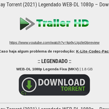
ay Torrent (2021) Legendado WEB-DL 1080p – Dow
https://www.youtube.com/watch?v=kp6yLtgzle0/preview
Caso haja algum problema de reprodução:
K-Lite-Codec-Pac
:: LEGENDADO ::
WEB-DL 1080p Legenda Fixa (MKV)
| 1.8 GB