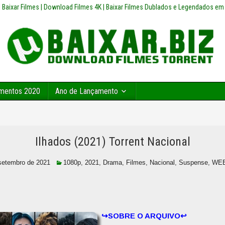
z | Baixar Filmes | Download Filmes 4K | Baixar Filmes Dublados e Legendados em
mentos 2020
Ano de Lançamento
Ilhados (2021) Torrent Nacional
setembro de 2021
1080p
,
2021
,
Drama
,
Filmes
,
Nacional
,
Suspense
,
WEB
↪SOBRE O ARQUIVO↩