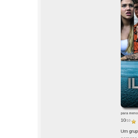
para menor
10
/10
Um grupo