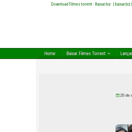
Download Filmes torrent - Baixar.biz
| baixar.bi
Home
Baixar Filmes Torrent
Lança
20 de 