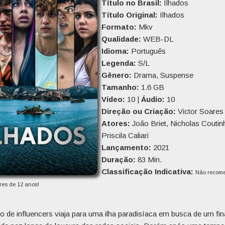
Título no Brasil:
Ilhados
Título Original:
Ilhados
Formato:
Mkv
Qualidade:
WEB-DL
Idioma:
Português
Legenda:
S/L
Gênero:
Drama, Suspense
Tamanho:
1.6 GB
Vídeo:
10 |
Áudio:
10
Direção ou Criação:
Victor Soares
Atores:
João Briet, Nicholas Coutin
Priscila Caliari
Lançamento:
2021
Duração:
83 Min.
Classificação Indicativa:
Não recom
es de 12 anos!
 de influencers viaja para uma ilha paradisíaca em busca de um fin