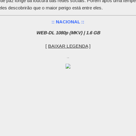
de paz longe da loucura das redes sociais. Porém após uma tempe
 eles descobrirão que o maior perigo está entre eles.
:: NACIONAL ::
WEB-DL 1080p (MKV) | 1.6 GB
[
BAIXAR LEGENDA
]
…