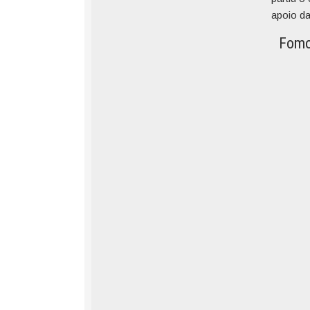
apoio d
Fomo