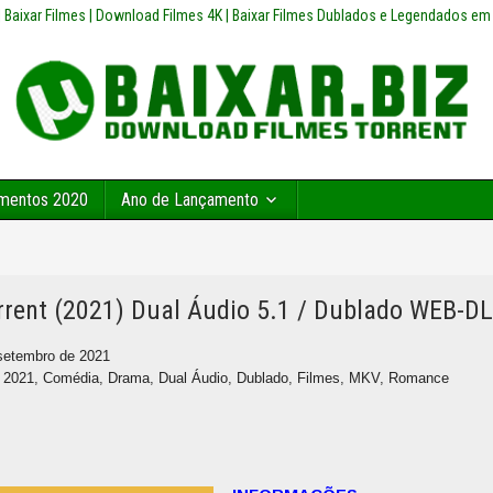
z | Baixar Filmes | Download Filmes 4K | Baixar Filmes Dublados e Legendados em
mentos 2020
Ano de Lançamento
rent (2021) Dual Áudio 5.1 / Dublado WEB-D
setembro de 2021
,
2021
,
Comédia
,
Drama
,
Dual Áudio
,
Dublado
,
Filmes
,
MKV
,
Romance