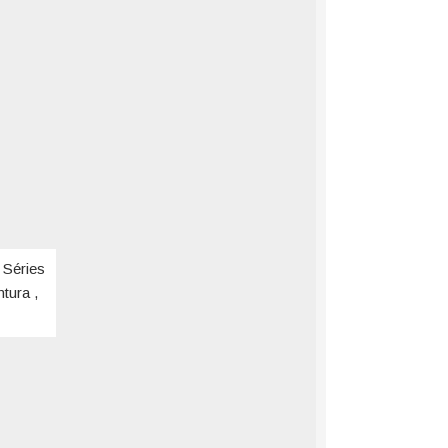
 Séries
tura ,