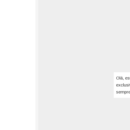
Olá, es
exclus
sempre