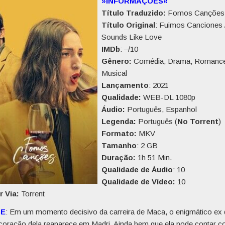
»INFORMAÇÕES«
Título Traduzido:
Fomos Canções 
Título Original
: Fuimos Canciones 
Sounds Like Love
IMDb
: –/10
Gênero:
Comédia, Drama, Romance
Musical
Lançamento
: 2021
Qualidade:
WEB-DL 1080p
Áudio:
Português, Espanhol
Legenda:
Português (
No Torrent
)
Formato:
MKV
Tamanho
: 2 GB
Duração:
1h 51 Min.
Qualidade de Áudio
: 10
Qualidade de Vídeo:
10
r Via:
Torrent
SE
: Em um momento decisivo da carreira de Maca, o enigmático ex
 coração dela reaparece em Madri. Ainda bem que ela pode contar 