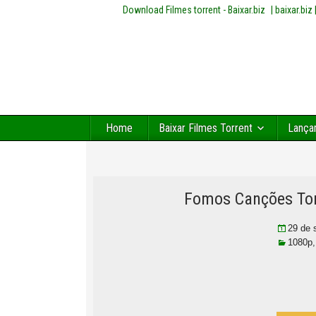
Download Filmes torrent - Baixar.biz
| baixar.bi
Home
Baixar Filmes Torrent
Lança
Fomos Canções Tor
29 de 
1080p