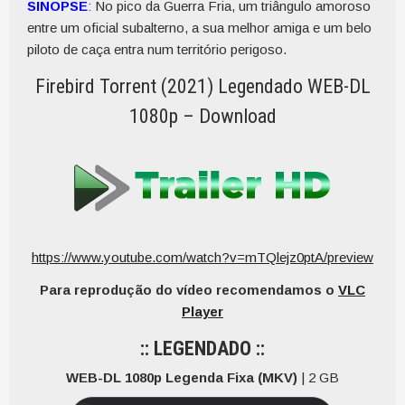
SINOPSE
: No pico da Guerra Fria, um triângulo amoroso
entre um oficial subalterno, a sua melhor amiga e um belo
piloto de caça entra num território perigoso.
Firebird Torrent (2021) Legendado WEB-DL
1080p – Download
https://www.youtube.com/watch?v=mTQlejz0ptA/preview
Para reprodução do vídeo recomendamos o
VLC
Player
:: LEGENDADO ::
WEB-DL 1080p Legenda Fixa (MKV)
| 2 GB