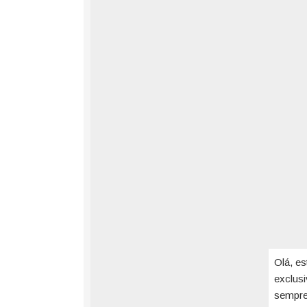
Olá, es
exclus
sempre