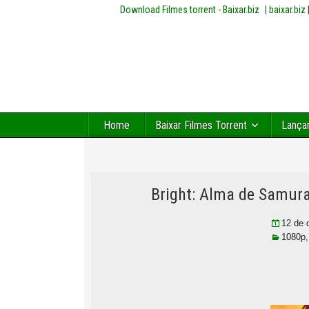
Download Filmes torrent - Baixar.biz
| baixar.bi
Home
Baixar Filmes Torrent
Lança
Bright: Alma de Samura
12 de 
1080p