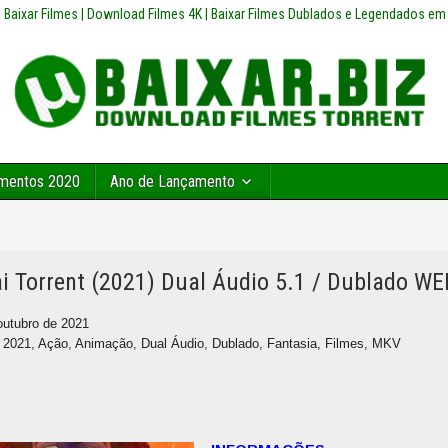
z | Baixar Filmes | Download Filmes 4K | Baixar Filmes Dublados e Legendados em
mentos 2020
Ano de Lançamento
i Torrent (2021) Dual Áudio 5.1 / Dublado 
outubro de 2021
,
2021
,
Ação
,
Animação
,
Dual Áudio
,
Dublado
,
Fantasia
,
Filmes
,
MKV