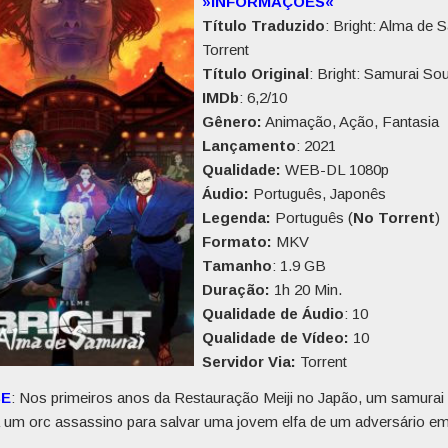
»INFORMAÇÕES«
Título Traduzido
: Bright: Alma de 
Torrent
Título Original
: Bright: Samurai Sou
IMDb
: 6,2/10
Gênero:
Animação, Ação, Fantasia
Lançamento
: 2021
Qualidade:
WEB-DL 1080p
Áudio:
Português, Japonês
Legenda:
Português (
No Torrent
)
Formato:
MKV
Tamanho
: 1.9 GB
Duração:
1h 20 Min.
Qualidade de Áudio
: 10
Qualidade de Vídeo:
10
Servidor Via:
Torrent
SE
: Nos primeiros anos da Restauração Meiji no Japão, um samurai 
a um orc assassino para salvar uma jovem elfa de um adversário e