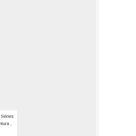
 Séries
tura ,