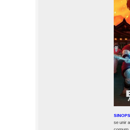
SINOP
se unir 
comum.