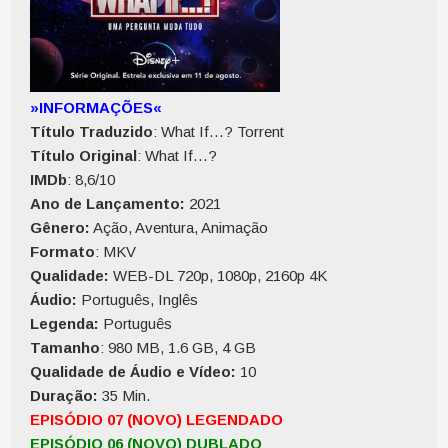
»INFORMAÇÕES«
Título Traduzido
: What If…? Torrent
Título Original
: What If…?
IMDb
: 8,6/10
Ano de Lançamento:
2021
Gênero:
Ação, Aventura, Animação
Formato
: MKV
Qualidade:
WEB-DL 720p, 1080p, 2160p 4K
Áudio:
Português, Inglês
Legenda:
Português
Tamanho
: 980 MB, 1.6 GB, 4 GB
Qualidade de Áudio e Vídeo:
10
Duração:
35 Min.
EPISÓDIO 07 (NOVO) LEGENDADO
EPISÓDIO 06 (NOVO) DUBLADO