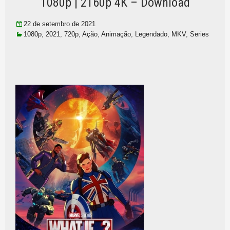
1080p | 2160p 4K – Download
22 de setembro de 2021
1080p
,
2021
,
720p
,
Ação
,
Animação
,
Legendado
,
MKV
,
Series