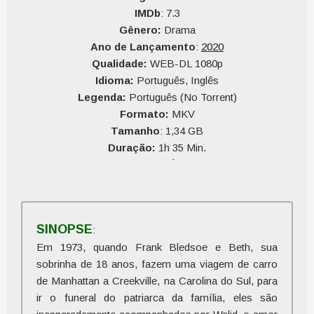
IMDb
: 7.3
Gênero:
Drama
Ano de Lançamento
:
2020
Qualidade:
WEB-DL 1080p
Idioma:
Português, Inglês
Legenda:
Português (No Torrent)
Formato:
MKV
Tamanho
: 1,34 GB
Duração:
1h 35 Min.
Qualidade do Áudio:
10
Qualidade do Vídeo:
10
SINOPSE
:
Em 1973, quando Frank Bledsoe e Beth, sua
sobrinha de 18 anos, fazem uma viagem de carro
de Manhattan a Creekville, na Carolina do Sul, para
ir o funeral do patriarca da família, eles são