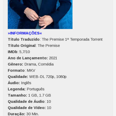
»INFORMAÇÕES«
Título Traduzido
: The Premise 1ª Temporada Torrent
Título Original
: The Premise
IMDb
: 5,7/10
Ano de Lançamento:
2021
Gênero:
Drama, Comédia
Formato
: MKV
Qualidade:
WEB-DL 720p, 1080p
Áudio:
Inglês
Legenda:
Português
Tamanho:
1 GB, 1.7 GB
Qualidade de Áudio
: 10
Qualidade de Vídeo:
10
Duração:
30 Min.