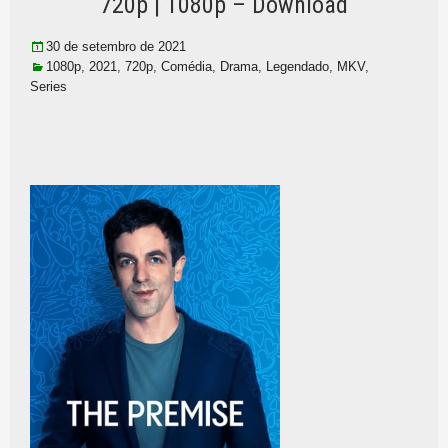
720p | 1080p – Download
30 de setembro de 2021
1080p
,
2021
,
720p
,
Comédia
,
Drama
,
Legendado
,
MKV
,
Series