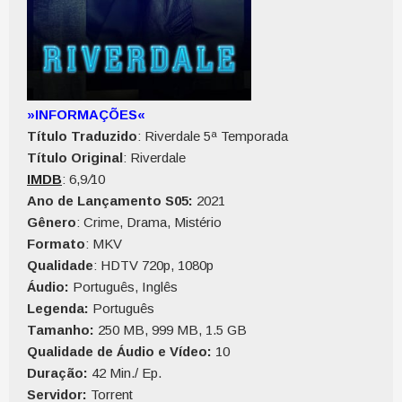
»INFORMAÇÕES«
Título Traduzido
: Riverdale 5ª Temporada
Título Original
: Riverdale
IMDB
: 6,9
/
10
Ano de Lançamento S05:
2021
Gênero
: Crime, Drama, Mistério
Formato
: MKV
Qualidade
: HDTV 720p, 1080p
Áudio:
Português, Inglês
Legenda:
Português
Tamanho:
250 MB, 999 MB, 1.5 GB
Qualidade de Áudio e Vídeo:
10
Duração:
42 Min./ Ep.
Servidor:
Torrent