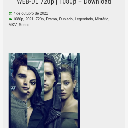
WEB-DL 720p | 1080p – Download
7 de outubro de 2021
1080p
,
2021
,
720p
,
Drama
,
Dublado
,
Legendado
,
Mistério
,
MKV
,
Series