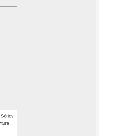
 Séries
tura ,