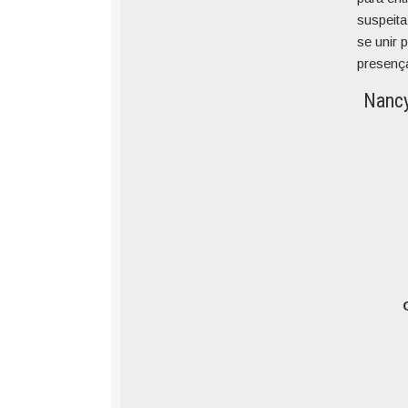
suspeita
se unir
presença
Nancy