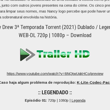
, junto com outros jovens presentes na cena do crime. Os cinco pr
 para limpar seus nomes, mas Nancy logo percebe que pode haver 
 sobrenatural envolvida na história.
 Drew 3ª Temporada Torrent (2021) Dublado / Leg
WEB-DL 720p | 1080p – Download
https://www.youtube.com/watch?v=8NQtwUqkHCo/preview
Caso haja algum problema de reprodução:
K-Lite-Codec-Pac
:: LEGENDADO ::
Episódio 01:
720p | 1080p |
Legenda
…