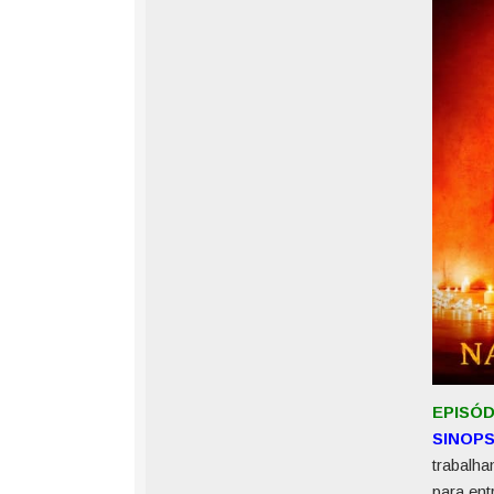
EPISÓD
SINOP
trabalha
para ent