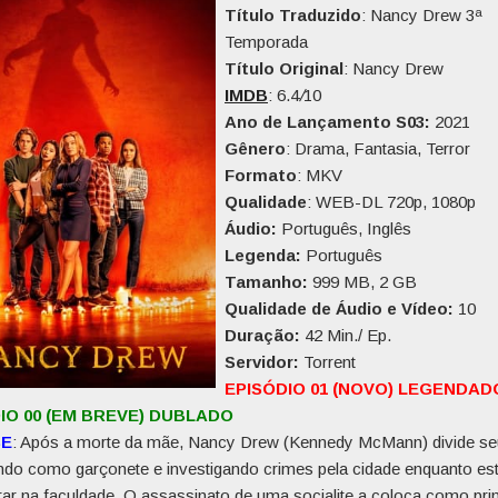
Título Traduzido
: Nancy Drew 3ª
Temporada
Título Original
: Nancy Drew
IMDB
: 6.4
/
10
Ano de Lançamento S03:
2021
Gênero
: Drama, Fantasia, Terror
Formato
: MKV
Qualidade
: WEB-DL 720p, 1080p
Áudio:
Português, Inglês
Legenda:
Português
Tamanho:
999 MB, 2 GB
Qualidade de Áudio e Vídeo:
10
Duração:
42 Min./ Ep.
Servidor:
Torrent
EPISÓDIO 01 (NOVO) LEGENDAD
IO 00 (EM BREVE) DUBLADO
SE
: Após a morte da mãe, Nancy Drew (Kennedy McMann) divide s
ndo como garçonete e investigando crimes pela cidade enquanto es
rar na faculdade. O assassinato de uma socialite a coloca como prin