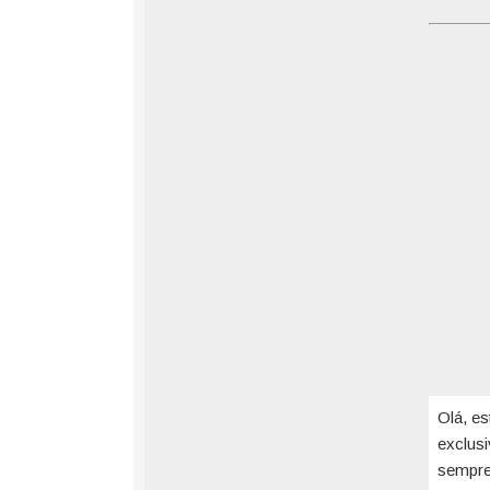
Olá, es
exclus
sempre