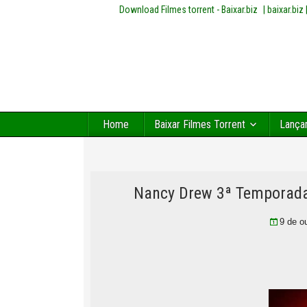
Download Filmes torrent - Baixar.biz
| baixar.bi
Home
Baixar Filmes Torrent
Lança
Nancy Drew 3ª Temporada
9 de o