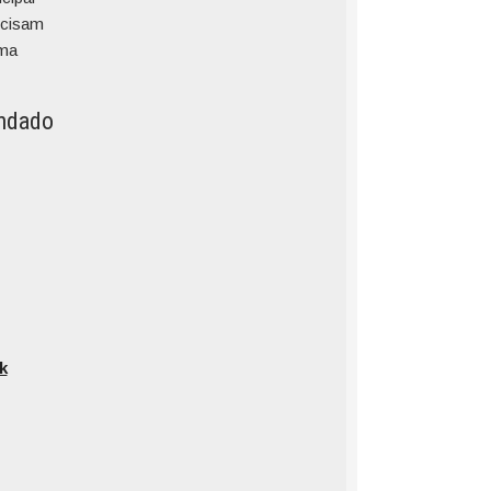
ecisam
uma
endado
k