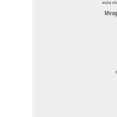
inclui c
Mirag