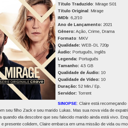
Título Traduzido
: Mirage S01
Título Original
: Mirage
IMDb
: 6,2/10
Ano de Lançamento:
2021
Gênero:
Ação, Crime, Drama
Formato
: MKV
Qualidade:
WEB-DL 720p
Áudio:
Português, Inglês
Legenda:
Português
Tamanho:
4.5 GB
Qualidade de Áudio:
10
Qualidade de Vídeo:
10
Duração:
52 Min./ Ep.
Servidor:
Torrent
SINOPSE
: Claire está recomeçando
m seu filho Zack e seu marido Lukas. Mas sua nova vida de expatr
 quando ela descobre que seu falecido marido ainda está vivo. En
 e presente colidem, Claire embarca em uma missão de vida ou mo