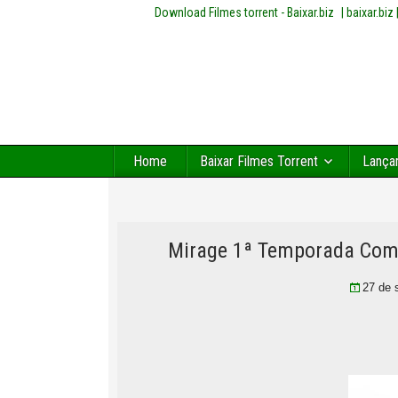
Download Filmes torrent - Baixar.biz
| baixar.bi
Home
Baixar Filmes Torrent
Lança
Mirage 1ª Temporada Comp
27 de 