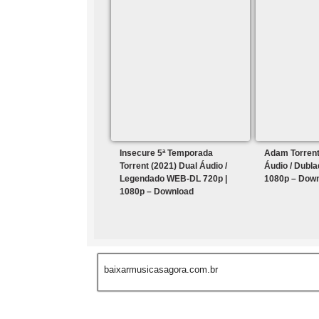
Insecure 5ª Temporada
Adam Torrent
Torrent (2021) Dual Áudio /
Áudio / Dubl
Legendado WEB-DL 720p |
1080p – Dow
1080p – Download
baixarmusicasagora.com.br