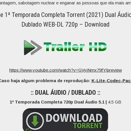
hantagem, sabotagem nuclear e enganar as pessoas que ela mais am
e 1ª Temporada Completa Torrent (2021) Dual Áudio
Dublado WEB-DL 720p – Download
https://www.youtube.com/watch?v=GVyiNmx79fY/preview
Caso haja algum problema de reprodução:
K-Lite-Codec-Pac
:: DUAL ÁUDIO / DUBLADO ::
1ª Temporada Completa 720p Dual Áudio 5.1 |
4.5 GB