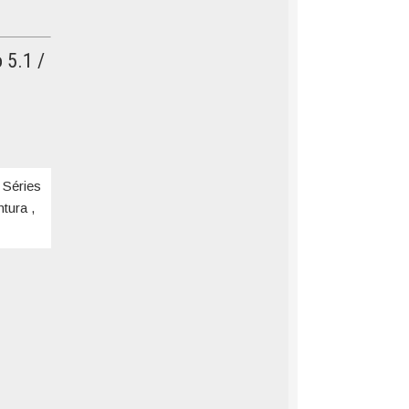
 5.1 /
 Séries
tura ,