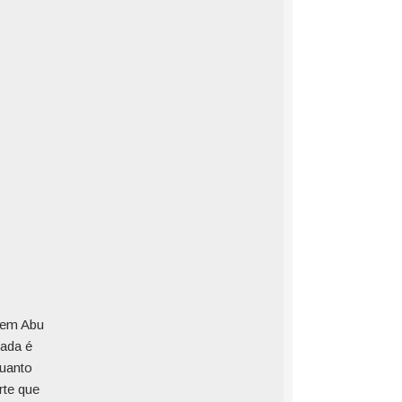
 em Abu
iada é
quanto
rte que