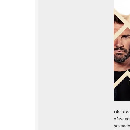
Dhabi co
ofuscada
passado