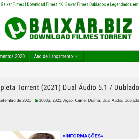
z | Baixar Filmes | Download Filmes 4K | Baixar Filmes Dublados e Legendados em
mentos 2020
Ano de Lançamento
leta Torrent (2021) Dual Áudio 5.1 / Dubla
setembro de 2021
1080p
,
2021
,
Ação
,
Crime
,
Drama
,
Dual Áudio
,
Dublado
»INFORMAÇÕES«