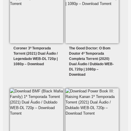
Download
Coroner 3ª Temporada
The Good Doctor: O Bom
Torrent (2021) Dual Áudio /
Doutor 4ª Temporada
Legendado WEB-DL 720p |
Completa Torrent (2020)
1080p – Download
Dual Áudio / Dublado WEB-
DL 720p | 1080p –
Download