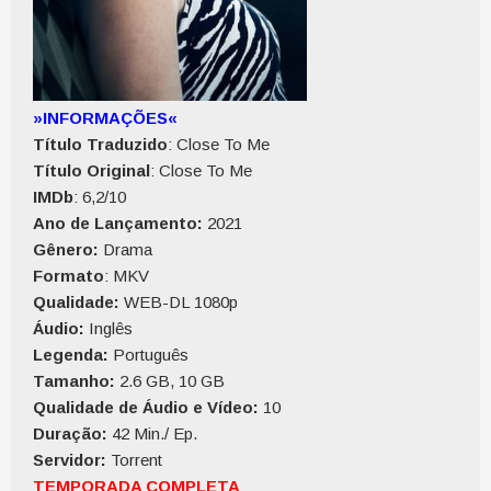
»INFORMAÇÕES«
Título Traduzido
: Close To Me
Título Original
: Close To Me
IMDb
: 6,2/10
Ano de Lançamento:
2021
Gênero:
Drama
Formato
: MKV
Qualidade:
WEB-DL 1080p
Áudio:
Inglês
Legenda:
Português
Tamanho:
2.6 GB, 10 GB
Qualidade de Áudio e Vídeo:
10
Duração:
42 Min./ Ep.
Servidor:
Torrent
TEMPORADA COMPLETA