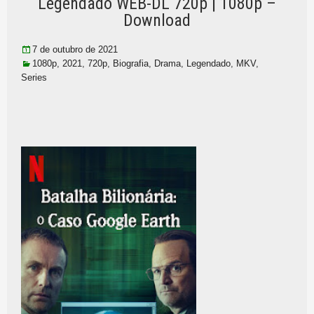
Legendado WEB-DL 720p | 1080p –
Download
7 de outubro de 2021
1080p
,
2021
,
720p
,
Biografia
,
Drama
,
Legendado
,
MKV
,
Series