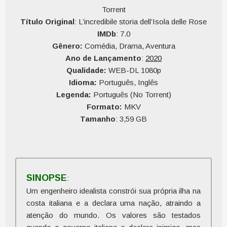
Torrent
Título Original
: L’incredibile storia dell’Isola delle Rose
IMDb
: 7.0
Gênero:
Comédia, Drama, Aventura
Ano de Lançamento
:
2020
Qualidade:
WEB-DL 1080p
Idioma:
Português, Inglês
Legenda:
Português (No Torrent)
Formato:
MKV
Tamanho
: 3,59 GB
Duração:
1h 47 Min.
Qualidade do Áudio:
10
Qualidade do Vídeo:
10
SINOPSE
:
Um engenheiro idealista constrói sua própria ilha na
costa italiana e a declara uma nação, atraindo a
atenção do mundo. Os valores são testados