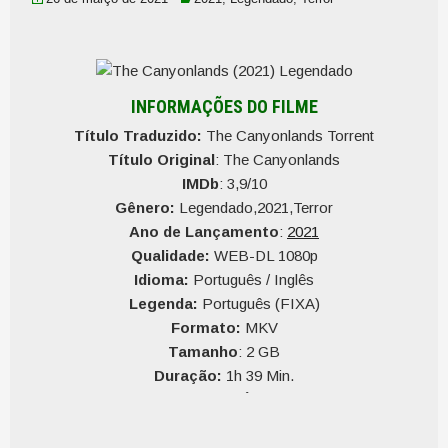
INFORMAÇÕES DO FILME
Título Traduzido:
The Canyonlands Torrent
Título Original
: The Canyonlands
IMDb
: 3,9/10
Gênero:
Legendado,2021,Terror
Ano de Lançamento
:
2021
Qualidade:
WEB-DL 1080p
Idioma:
Português / Inglês
Legenda:
Português (FIXA)
Formato:
MKV
Tamanho
: 2 GB
Duração:
1h 39 Min.
Qualidade do Áudio:
10
Qualidade do Vídeo:
10