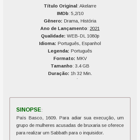
Título Original
: Akelarre
IMDb
: 5,2/10
Gênero:
Drama, História
Ano de Lançamento
:
2021
Qualidade:
WEB-DL 1080p
Idioma:
Português, Espanhol
Legenda:
Português
Formato:
MKV
Tamanho
: 3.4 GB
Duração:
1h 32 Min.
Qualidade do Áudio:
10
Qualidade do Vídeo:
10
SINOPSE
:
País Basco, 1609. Para adiar sua execução, um
grupo de mulheres acusadas de bruxaria se oferece
para realizar um Sabbath para o inquisidor.