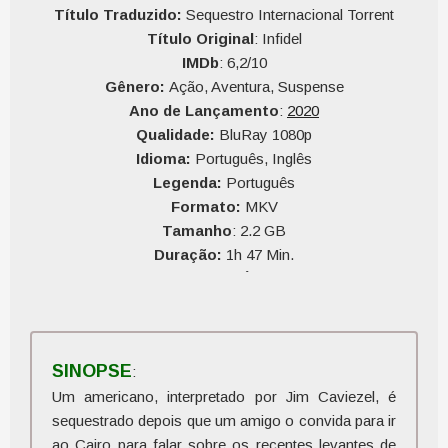
Título Traduzido:
Sequestro Internacional Torrent
Título Original
: Infidel
IMDb
: 6,2/10
Gênero:
Ação, Aventura, Suspense
Ano de Lançamento
:
2020
Qualidade:
BluRay 1080p
Idioma:
Português, Inglês
Legenda:
Português
Formato:
MKV
Tamanho
: 2.2 GB
Duração:
1h 47 Min.
Qualidade do Áudio:
10
Qualidade do Vídeo:
10
SINOPSE
:
Um americano, interpretado por Jim Caviezel, é
sequestrado depois que um amigo o convida para ir
ao Cairo para falar sobre os recentes levantes de