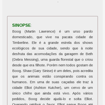
Qualidade do Áudio:
10
Qualidade do Vídeo:
10
SINOPSE
:
Boog (Martin Lawrence) é um urso pardo
domesticado, que vive na pacata cidade de
Timberline. Ele é a grande estrela dos shows
ecológicos de sua cidade, sendo que à noite
desfruta das acomodações da garagem de Beth
(Debra Messing), uma guarda florestal que o criou
desde que era filhote. Porém nem todos gostam de
Boog. Shaw (Gary Sinise) é um deles, pois acredita
que os animais estão conspirando contra os
humanos. Em uma de suas caçadas ele traz à
cidade Elliot (Ashton Kutcher), um cervo de um
único chifre que ainda está vivo. Após vários
pedidos, Boog decide ajudá-lo e solta Elliot.
Querendo retribuir o favor, Elliot segue Boog até