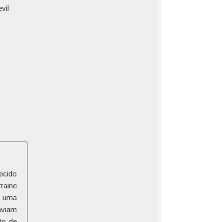
vil
ecido
raine
m uma
aviam
to de