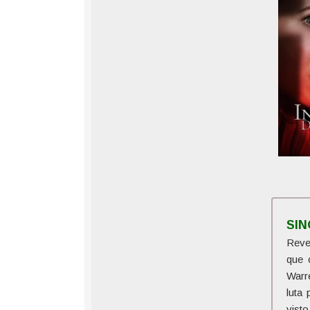
SI
Reve
que 
Warr
luta
vist