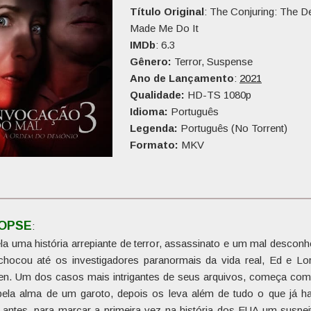
Título Original
: The Conjuring: The De
Made Me Do It
IMDb
: 6.3
Gênero:
Terror, Suspense
Ano de Lançamento
:
2021
Qualidade:
HD-TS 1080p
Idioma:
Português
Legenda:
Português (No Torrent)
Formato:
MKV
Tamanho
: 2,14 GB
Duração:
1h 41 Min.
Qualidade do Áudio:
10
Qualidade do Vídeo:
10
NOPSE
:
la uma história arrepiante de terror, assassinato e um mal desconh
chocou até os investigadores paranormais da vida real, Ed e Lor
en. Um dos casos mais intrigantes de seus arquivos, começa co
 pela alma de um garoto, depois os leva além de tudo o que já h
o antes, para marcar a primeira vez na história dos EUA um suspei