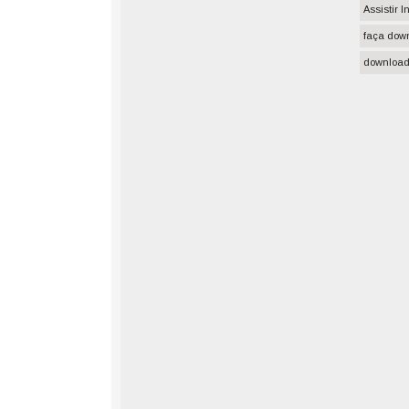
Assistir 
faça dow
download 