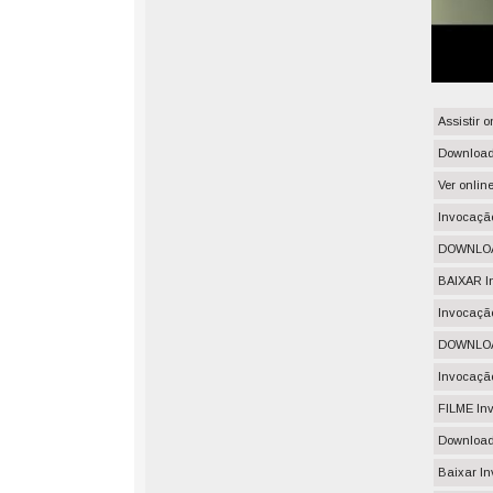
Assistir 
Download
Ver onlin
Invocação
DOWNLOAD
BAIXAR I
Invocaçã
DOWNLOA
Invocaçã
FILME In
Download 
Baixar In