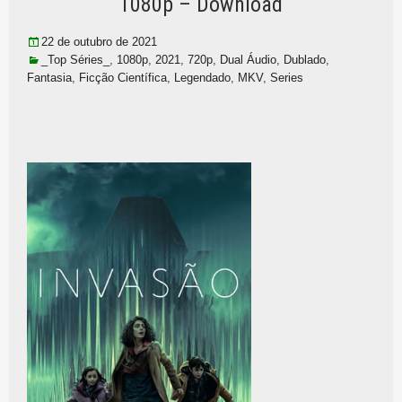
1080p – Download
22 de outubro de 2021
_Top Séries_
,
1080p
,
2021
,
720p
,
Dual Áudio
,
Dublado
,
Fantasia
,
Ficção Científica
,
Legendado
,
MKV
,
Series