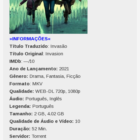
»INFORMAÇÕES«
Título Traduzido
: Invasão
Título Original
: Invasion
IMDb
: —
/
10
Ano de Lançamento:
2021
Gênero:
Drama, Fantasia, Ficção
Formato
: MKV
Qualidade:
WEB-DL 720p, 1080p
Áudio:
Português, Inglês
Legenda:
Português
Tamanho:
2 GB, 4.02 GB
Qualidade de Áudio e Vídeo:
10
Duração:
52 Min.
Servidor:
Torrent