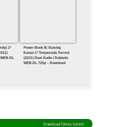
ily) 1ª
Power Book III: Raising
2021)
Kanan 1ª Temporada Torrent
o WEB-DL
(2021) Dual Áudio / Dublado
WEB-DL 720p – Download
Download Filmes torrent