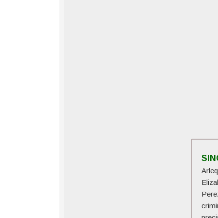
SI
Arle
Eliz
Pere
crim
preci