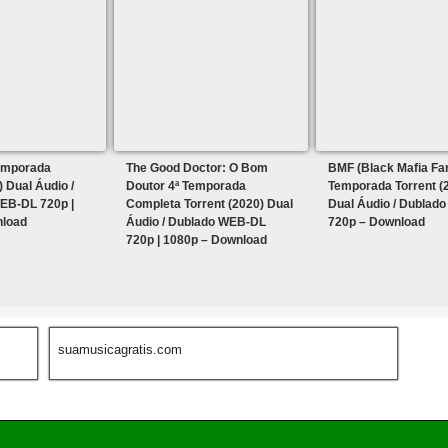
emporada
The Good Doctor: O Bom
BMF (Black Mafia Fam
) Dual Áudio /
Doutor 4ª Temporada
Temporada Torrent (
EB-DL 720p |
Completa Torrent (2020) Dual
Dual Áudio / Dublad
nload
Áudio / Dublado WEB-DL
720p – Download
720p | 1080p – Download
suamusicagratis.com