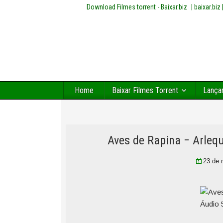
Download Filmes torrent - Baixar.biz
| baixar.bi
Home
Baixar Filmes Torrent
Lança
Aves de Rapina − Arleq
23 de 