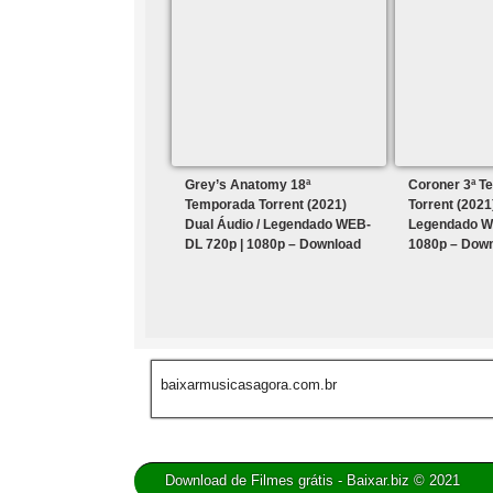
Grey’s Anatomy 18ª
Coroner 3ª T
Temporada Torrent (2021)
Torrent (2021
Dual Áudio / Legendado WEB-
Legendado W
DL 720p | 1080p – Download
1080p – Dow
baixarmusicasagora.com.br
Download de Filmes grátis - Baixar.biz © 2021