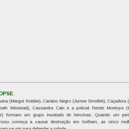
NOPSE
:
quina (Margot Robbie), Canário Negro (Jurnee Smollett), Caçadora 
abeth Winstead), Cassandra Cain e a policial Renée Montoya (
z) formam um grupo inusitado de heroínas. Quando um per
inoso começa a causar destruição em Gotham, as cinco mul
sam se unir para defender a cidade.