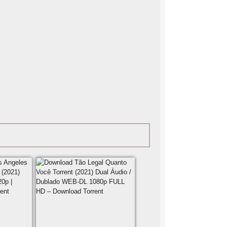
4
GB,
17
GB
Duração:
1h
49
Min.
Qualidade
do
Áudio:
10
Qualidade
do
Vídeo:
10