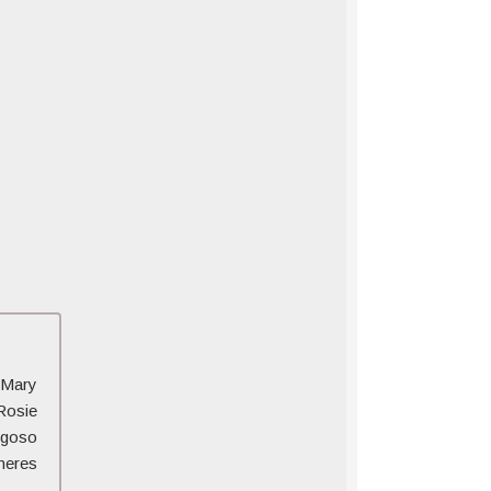
Título
Traduzido:
Aves
de
Rapina
−
Arlequina
e
sua
Emancipação
Fantabulosa
Torrent
Título
Original
:
Birds
(Mary
of
Rosie
Prey:
igoso
And
heres
the