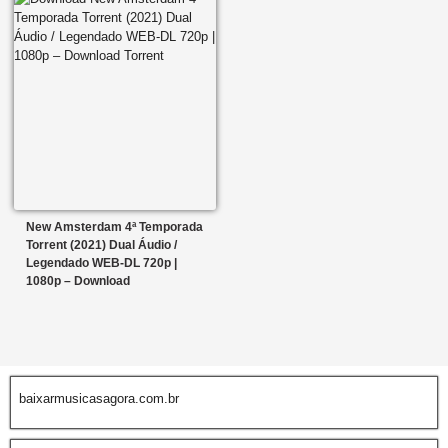
New Amsterdam 4ª Temporada
Torrent (2021) Dual Áudio /
Legendado WEB-DL 720p |
1080p – Download
baixarmusicasagora.com.br