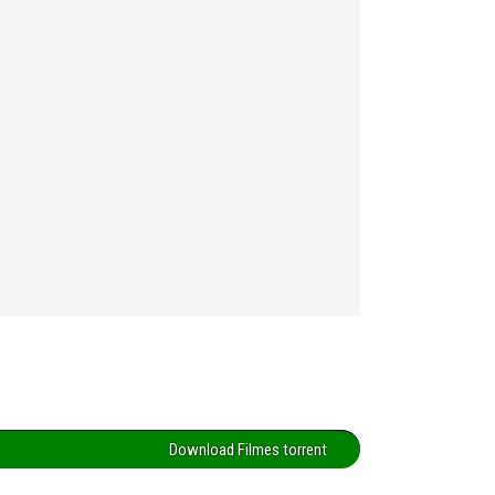
Download Filmes torrent