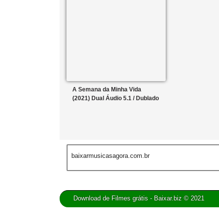
A Semana da Minha Vida
(2021) Dual Áudio 5.1 / Dublado
baixarmusicasagora.com.br
Download de Filmes grátis - Baixar.biz © 2021