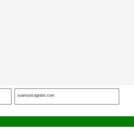
suamusicagratis.com