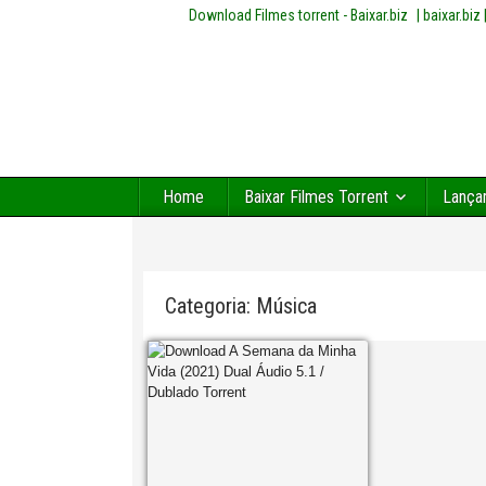
Download Filmes torrent - Baixar.biz
| baixar.bi
Home
Baixar Filmes Torrent
Lança
Categoria:
Música